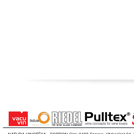
NATURA VINOTÉKA - SOPRON Cím: 9400 Sopron, Várkerület 24. Tel