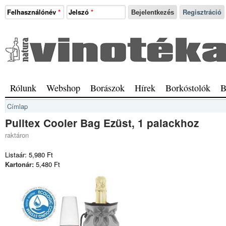
Ugrás a tartalomra
Felhasználónév
*
Jelszó
*
Regisztráció
Natura
Vinotéka
Sopron
Főmenü
Rólunk
Webshop
Borászok
Hírek
Borkóstolók
B
Jelenlegi hely
Címlap
Pulltex Cooler Bag Ezüst, 1 palackhoz
raktáron
Listaár:
5,980 Ft
Kartonár:
5,480 Ft