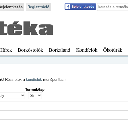
Keresés a webhe
Regisztráció
Hírek
Borkóstolók
Borkaland
Kondíciók
Ökotúrák
ak! Részletek a
kondíciók
menüpontban.
ő
Termék/lap