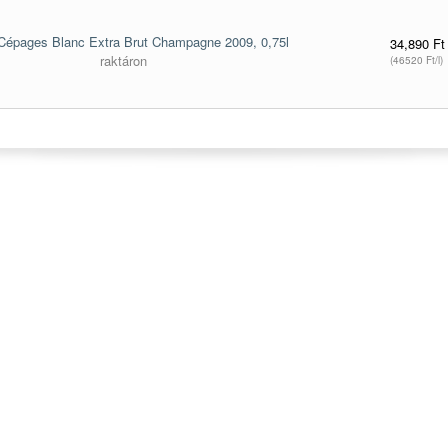
 Cépages Blanc Extra Brut Champagne 2009, 0,75l
34,890 Ft
raktáron
(46520 Ft/l)