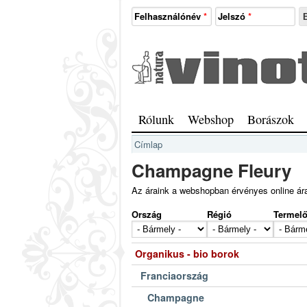
Ugrás a tartalomra
Felhasználónév
*
Jelszó
*
Natura
Vinotéka
Sopron
Főmenü
Rólunk
Webshop
Borászok
Jelenlegi hely
Címlap
Champagne Fleury
Az áraink a webshopban érvényes online ár
Ország
Régió
Termel
Organikus - bio borok
Franciaország
Champagne