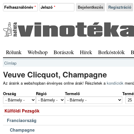
Ugrás a tartalomra
Felhasználónév
*
Jelszó
*
Regisztráció
Natura
Vinotéka
Sopron
Főmenü
Rólunk
Webshop
Borászok
Hírek
Borkóstolók
B
Jelenlegi hely
Címlap
Veuve Clicquot, Champagne
Az áraink a webshopban érvényes online árak! Részletek a
kondíciók
menü
Ország
Régió
Termelő
Termé
Külföldi Pezsgők
Franciaország
Champagne