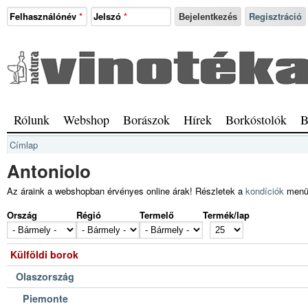
Ugrás a tartalomra
Felhasználónév
*
Jelszó
*
Regisztráció
Natura
Vinotéka
Sopron
Főmenü
Rólunk
Webshop
Borászok
Hírek
Borkóstolók
B
Jelenlegi hely
Címlap
Antoniolo
Az áraink a webshopban érvényes online árak! Részletek a
kondíciók
menü
Ország
Régió
Termelő
Termék/lap
Külföldi borok
Olaszország
Piemonte